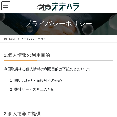
コ
ナ
ン
ビ
テ
ゲ
ン
ー
プライバシーポリシー
ツ
シ
に
ョ
移
ン
HOME
プライバシーポリシー
動
に
移
動
1.個人情報の利用目的
今回取得する個人情報の利用目的は下記のとおりです
問い合わせ・面接対応のため
弊社サービス向上のため
2.個人情報の提供