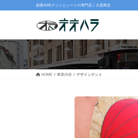
コ
ナ
創業40年テントとシートの専門店｜大原商店
ン
ビ
テ
ゲ
ン
ー
ツ
シ
に
ョ
移
ン
動
に
移
動
HOME
事業内容
デザインテント